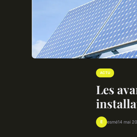
ACTU
Les ava
install
E
esmé
14 mai 2