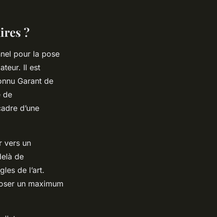
ires ?
nnel pour la pose
teur. Il est
onnu Garant de
e de
cadre d’une
r vers un
delà de
gles de l’art.
e poser un maximum