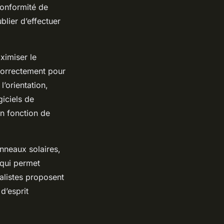
conformité de
blier d’effectuer
ximiser le
correctement pour
’orientation,
giciels de
en fonction de
nneaux solaires,
 qui permet
alistes proposent
d’esprit