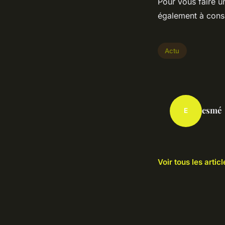
Pour vous faire u
également à consul
Actu
esmé
E
Voir tous les artic