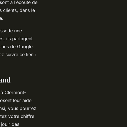
sont à l’écoute de
clients, dans le
e.
ossède une
s, ils partagent
rches de Google.
 suivre ce lien :
rand
l à Clermont-
osent leur aide
nsi, vous pourrez
stez votre chiffre
 jouir des