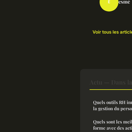
esmé
E
Voir tous les artic
Actu — Dans l
Quels outils RH in
la gestion du pers
Quels sont les mei
forme avec des act