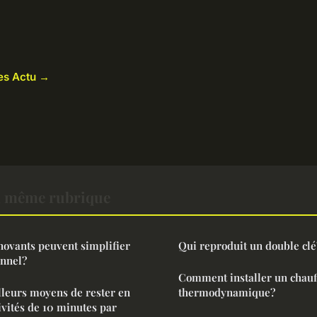
les Actu →
a même rubrique
novants peuvent simplifier
Qui reproduit un double clé
onnel?
Comment installer un chauf
lleurs moyens de rester en
thermodynamique?
ivités de 10 minutes par