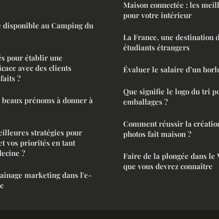
Maison connectée : les meil
pour votre intérieur
ne disponible au Camping du
La France, une destination d
étudiants étrangers
és pour établir une
cace avec des clients
Évaluer le salaire d’un horl
faits ?
Que signifie le logo du tri p
s beaux prénoms à donner à
emballages ?
Comment réussir la créatio
eilleures stratégies pour
photos fait maison ?
t vos priorités en tant
ecine ?
Faire de la plongée dans le 
que vous devrez connaître
ainage marketing dans l'e-
e