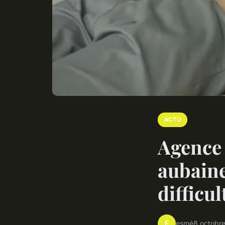
ACTU
Agence
aubaine
difficul
E
esmé
8 octobr