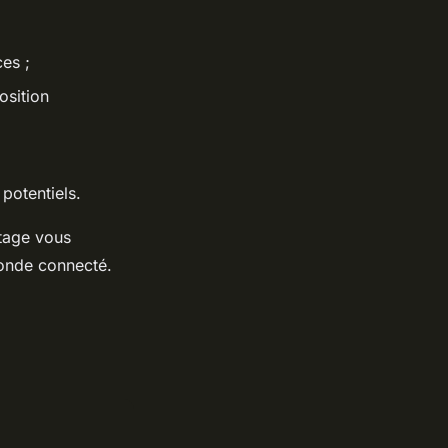
ces ;
osition
 potentiels.
ntage vous
 monde connecté.