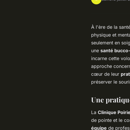
À l'ère de la sant
physique et menta
seulement en soig
une
santé bucco-
incarne cette vol
approche concerna
cœur de leur
pra
préserver le souri
Une pratiqu
La
Clinique Poiri
de pointe et le co
équipe
de profess