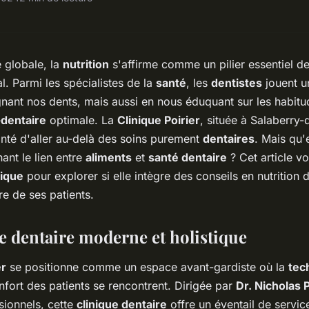
é globale, la
nutrition
s'affirme comme un pilier essentiel d
l. Parmi les spécialistes de la
santé
, les
dentistes
jouent un
nant nos dents, mais aussi en nous éduquant sur les habitu
dentaire
optimale. La
Clinique Poirier
, située à Salaberry-
onté d'aller au-delà des soins purement
dentaires
. Mais qu'e
nt le lien entre
aliments
et
santé dentaire
? Cet article v
tique
pour explorer si elle intègre des conseils en nutrition 
re de ses patients.
e dentaire moderne et holistique
er
se positionne comme un espace avant-gardiste où la
tec
nfort des patients se rencontrent. Dirigée par
Dr. Nicholas P
ionnels, cette
clinique dentaire
offre un éventail de service