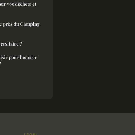
our vos déchets et
ie près du Camping
ersitaire ?
isir pour honorer
?
LÉGAL