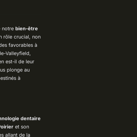
e notre
bien-être
 rôle crucial, non
des favorables à
de-Valleyfield,
n est-il de leur
ous plonge au
destinés à
hnologie dentaire
oirier
et son
s allant de la