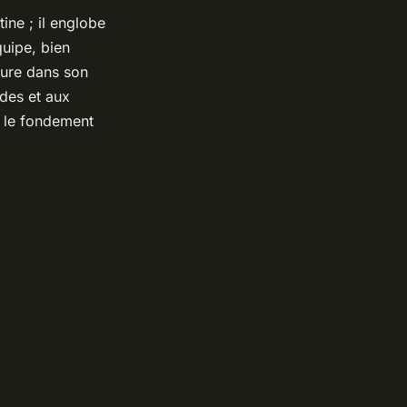
ine ; il englobe
quipe, bien
lure dans son
des et aux
t le fondement