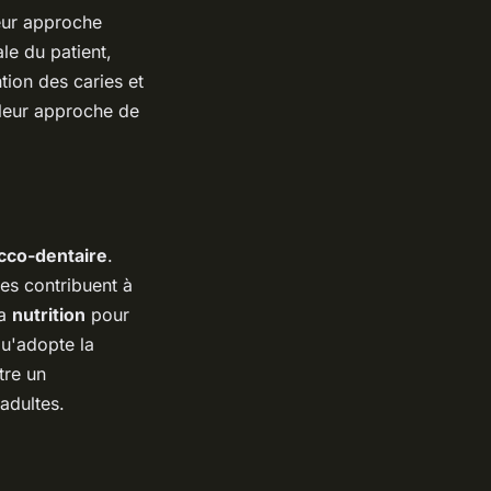
Leur approche
le du patient,
tion des caries et
t leur approche de
cco-dentaire
.
res contribuent à
la
nutrition
pour
u'adopte la
tre un
adultes.