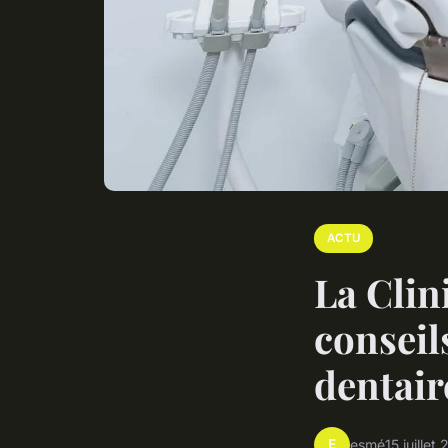
ACTU
La Clin
conseil
dentair
E
esmé
15 juillet