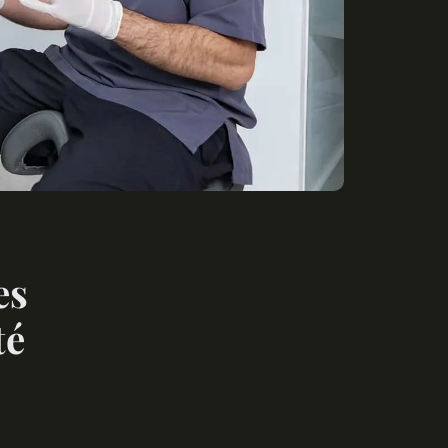
es
té