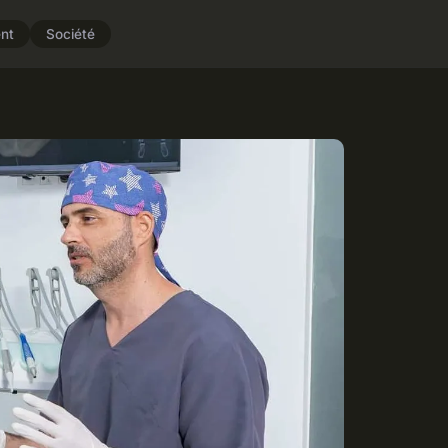
nt
Société