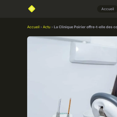
Accueil
Accueil
›
Actu
›
La Clinique Poirier offre-t-elle des c