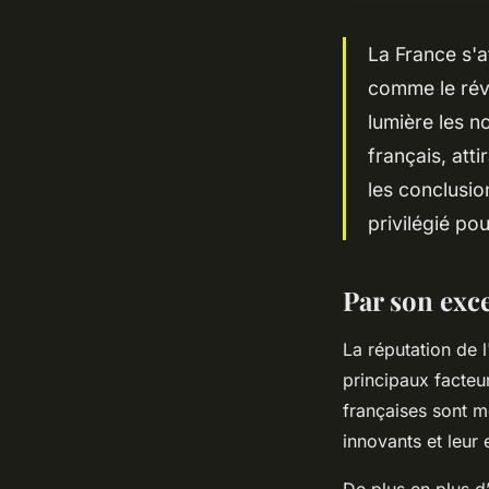
La France s'a
comme le rév
lumière les n
français, att
les conclusio
privilégié po
Par son exc
La réputation de 
principaux facteur
françaises sont 
innovants et leur
De plus en plus d