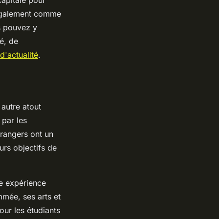
t également comme
s pouvez y
é, de
 d'actualité
.
autre atout
par les
trangers ont un
urs objectifs de
ne expérience
mmée, ses arts et
our les étudiants