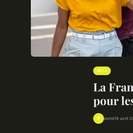
ACTU
La Fran
pour le
E
esmé
19 avril 