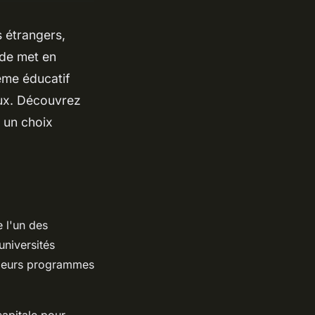
 étrangers,
ude met en
ème éducatif
aux. Découvrez
e un choix
e l'un des
universités
 leurs programmes
capitale pour