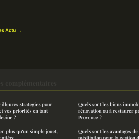
les Actu →
es complémentaires
eilleures stratégies pour
Quels sont les biens immobi
t vos priorités en tant
rénovation ou à restaurer p
ecine ?
Provence ?
ien plus qu'un simple jouet,
Quels sont les avantages de 
entière
méditation pour la gestion d