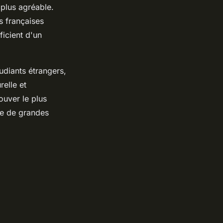
 plus agréable.
s françaises
ficient d'un
udiants étrangers,
elle et
rouver le plus
re de grandes