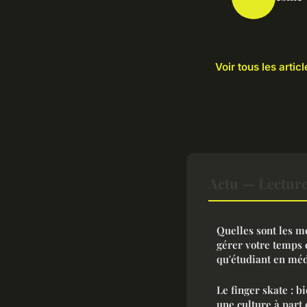
Voir tous les artic
Actu — Lectur
Quelles sont les m
gérer votre temps e
qu'étudiant en méd
Le finger skate : b
une culture à part 