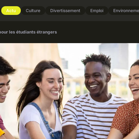
Actu
Culture
Divertissement
Emploi
Environneme
pour les étudiants étrangers