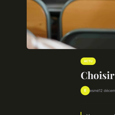
ACTU
Choisir
E
esmé
12 décem