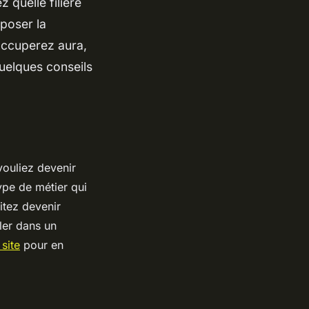
quelle filière
poser la
 occuperez aura,
quelques conseils
 vouliez devenir
type de métier qui
itez devenir
ller dans un
 site
pour en