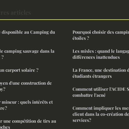
res articles
ne disponible au Camping du
Pourquoi choisir des campi
étoiles ?
le camping sauvage dans la
Les misles : quand le langag
 ?
différences inattendues
n carport solaire ?
La France, une destination d
étudiants étrangers
oyen d'une construction de
oy?
Comment utiliser l'ACIDE
combattre l'acné
 mineur : quels intérêts et
re ?
Comment impliquer les me
client dans la co-création d
services?
 une compétition de tirs au
oches