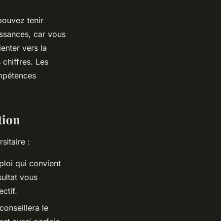
pouvez tenir
issances, car vous
enter vers la
 chiffres. Les
ompétences
tion
sitaire :
ploi qui convient
ésultat vous
ctif.
 conseillera le