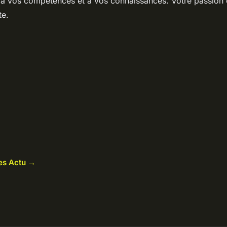
à vos compétences et à vos connaissances. Votre passion e
te.
les Actu →