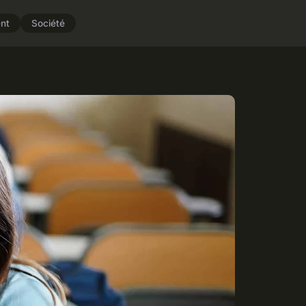
nt
Société