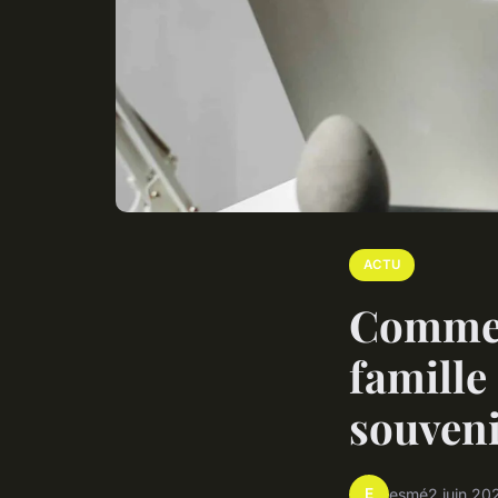
ACTU
Commen
famille
souveni
E
esmé
2 juin 20