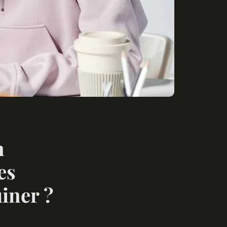
n
es
uiner ?