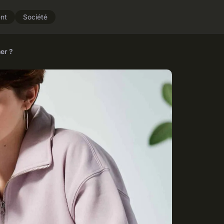
nt
Société
er ?