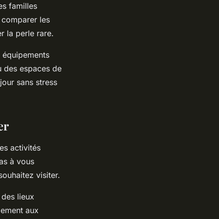
es familles
à comparer les
 la perle rare.
s équipements
u des espaces de
jour sans stress
er
es activités
pas à vous
souhaitez visiter.
 des lieux
alement aux