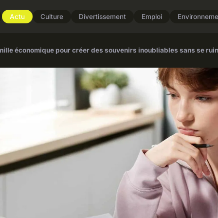
Actu
Culture
Divertissement
Emploi
Environneme
lle économique pour créer des souvenirs inoubliables sans se ruin