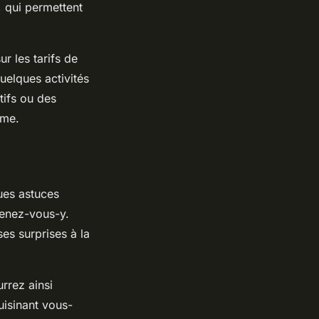
, qui permettent
r les tarifs de
uelques activités
tifs ou des
ime.
ues astuces
tenez-vous-y.
es surprises à la
urrez ainsi
uisinant vous-