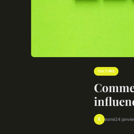
CULTURE
Comment
influen
E
esmé
24 janvie