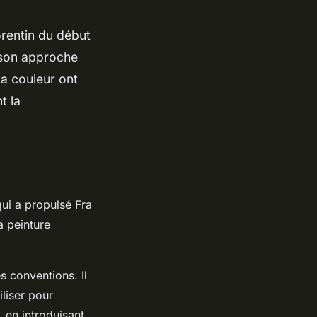
lorentin du début
, son approche
la couleur ont
t la
ui a propulsé Fra
a peinture
s conventions. Il
tiliser pour
, en introduisant