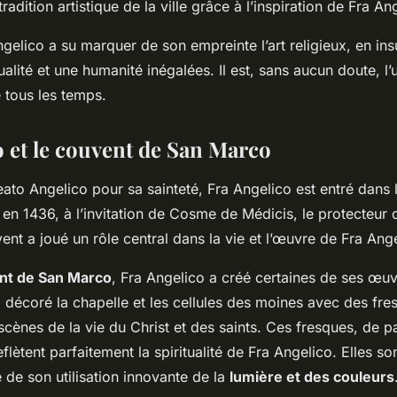
radition artistique de la ville grâce à l’inspiration de Fra An
elico a su marquer de son empreinte l’art religieux, en insu
alité et une humanité inégalées. Il est, sans aucun doute, l’
e tous les temps.
o et le couvent de San Marco
eato Angelico pour sa sainteté, Fra Angelico est entré dans
en 1436, à l’invitation de Cosme de Médicis, le protecteur d
ent a joué un rôle central dans la vie et l’œuvre de Fra Ange
nt de San Marco
, Fra Angelico a créé certaines de ses œuv
a décoré la chapelle et les cellules des moines avec des fre
cènes de la vie du Christ et des saints. Ces fresques, de pa
eflètent parfaitement la spiritualité de Fra Angelico. Elles s
 de son utilisation innovante de la
lumière et des couleurs