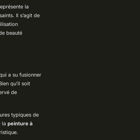
représente la
ints. Il s’agit de
lisation
nde beauté
qui a su fusionner
en qu’il soit
ervé de
ures typiques de
e la
peinture à
istique.