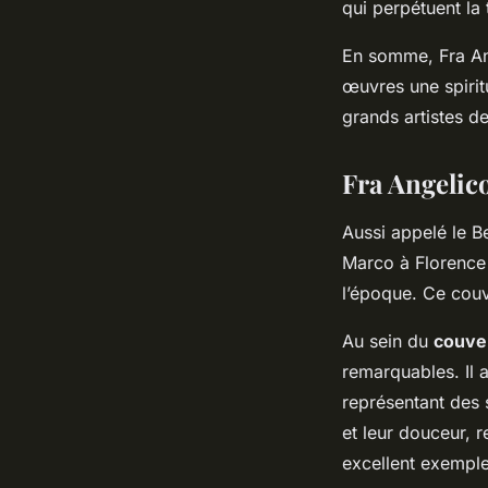
qui perpétuent la t
En somme, Fra Ang
œuvres une spiritu
grands artistes d
Fra Angelic
Aussi appelé le B
Marco à Florence 
l’époque. Ce couv
Au sein du
couve
remarquables. Il 
représentant des s
et leur douceur, r
excellent exemple