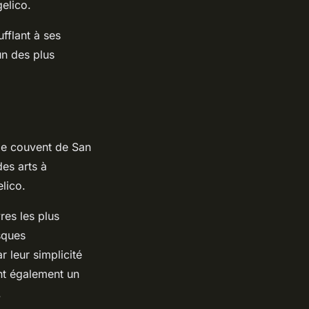
gelico.
fflant à ses
un des plus
 le couvent de San
es arts à
lico.
res les plus
sques
r leur simplicité
ont également un
.