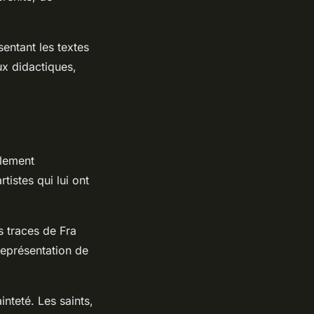
entant les textes
ux didactiques,
ulement
tistes qui lui ont
s traces de Fra
 représentation de
inteté. Les saints,