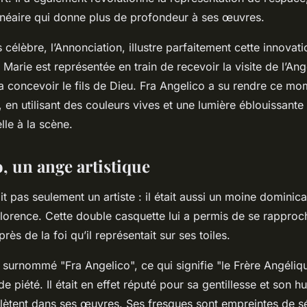
inéaire qui donne plus de profondeur à ses œuvres.
célèbre, l’Annonciation, illustre parfaitement cette innovat
 Marie est représentée en train de recevoir la visite de l’Ange
a concevoir le fils de Dieu. Fra Angelico a su rendre ce mo
, en utilisant des couleurs vives et une lumière éblouissant
lle à la scène.
, un ange artistique
it pas seulement un artiste : il était aussi un moine domini
Florence. Cette double casquette lui a permis de se rapproc
rès de la foi qu’il représentait sur ses toiles.
nsi surnommé "Fra Angelico", ce qui signifie "le Frère Angéliqu
e piété. Il était en effet réputé pour sa gentillesse et son hu
eflètent dans ses œuvres. Ses fresques sont empreintes de sé