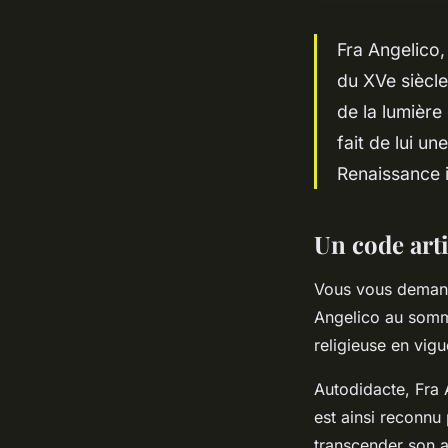
Fra Angelico
du XVe siècle
de la lumière
fait de lui u
Renaissance i
Un code art
Vous vous demande
Angelico au sommet
religieuse en vig
Autodidacte, Fra 
est ainsi reconnu
transcender son ar