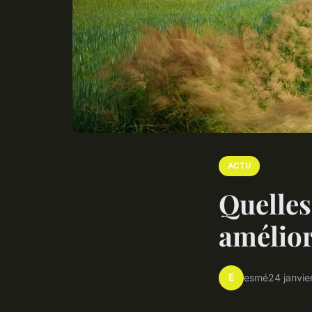
ACTU
Quelles
amélior
E
esmé
24 janvie