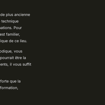
ode plus ancienne
e technique
mations. Pour
st familier,
ique de ce lieu.
iodique, vous
ourrait être la
nts, il vous suffit
 forte que la
nformation,