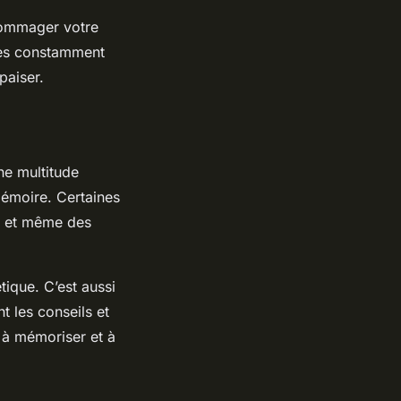
ndommager votre
tes constamment
paiser.
ne multitude
émoire. Certaines
n et même des
ique. C’est aussi
t les conseils et
é à mémoriser et à