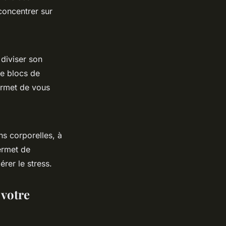
concentrer sur
diviser son
re blocs de
ermet de vous
ns corporelles, à
rmet de
érer le stress.
 votre