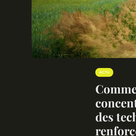
ACTU
Commen
concent
des tec
renforc