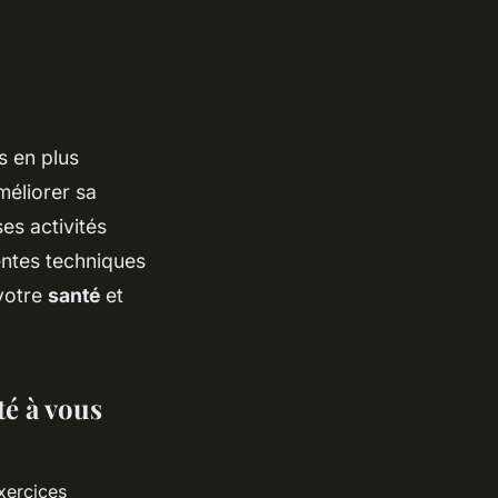
s en plus
méliorer sa
es activités
entes techniques
 votre
santé
et
té à vous
xercices