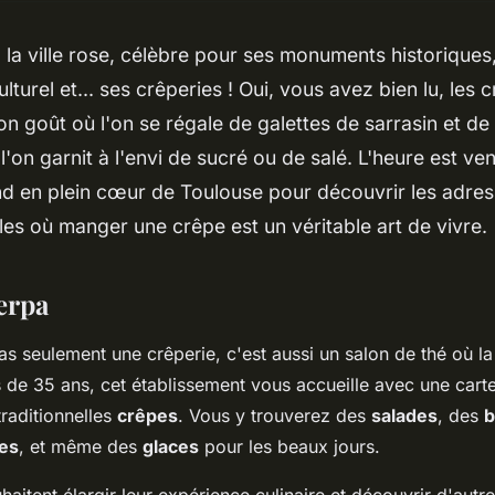
 la ville rose, célèbre pour ses monuments historiques
turel et... ses crêperies ! Oui, vous avez bien lu, les 
n goût où l'on se régale de galettes de sarrasin et de
l'on garnit à l'envi de sucré ou de salé. L'heure est ve
d en plein cœur de Toulouse pour découvrir les adre
es où manger une crêpe est un véritable art de vivre.
erpa
s seulement une crêperie, c'est aussi un salon de thé où la 
s de 35 ans, cet établissement vous accueille avec une carte
traditionnelles
crêpes
. Vous y trouverez des
salades
, des
b
tes
, et même des
glaces
pour les beaux jours.
aitent élargir leur expérience culinaire et découvrir d'autr