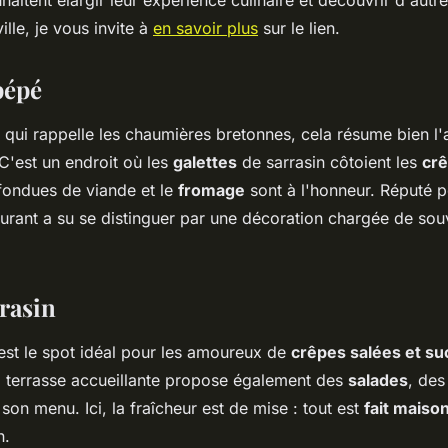
ille, je vous invite à
en savoir plus
sur le lien.
pépé
 qui rappelle les chaumières bretonnes, cela résume bien l
C'est un endroit où les
galettes
de sarrasin côtoient les
crê
 fondues de viande et le
fromage
sont à l'honneur. Réputé 
aurant a su se distinguer par une décoration chargée de souv
rrasin
 est le spot idéal pour les amoureux de
crêpes salées et su
a terrasse accueillante propose également des
salades
, de
on menu. Ici, la fraîcheur est de mise : tout est
fait maiso
n.