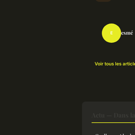
esmé
E
Voir tous les artic
Actu — Dans l