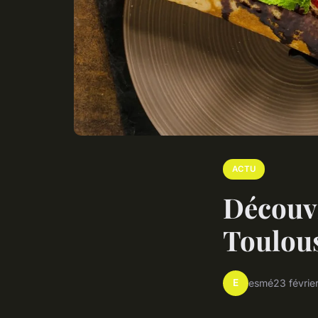
ACTU
Découvr
Toulou
E
esmé
23 févrie