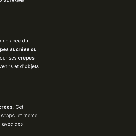
'ambiance du
pes sucrées ou
pour ses
crêpes
enirs et d'objets
crées
. Cet
s wraps, et même
n
avec des