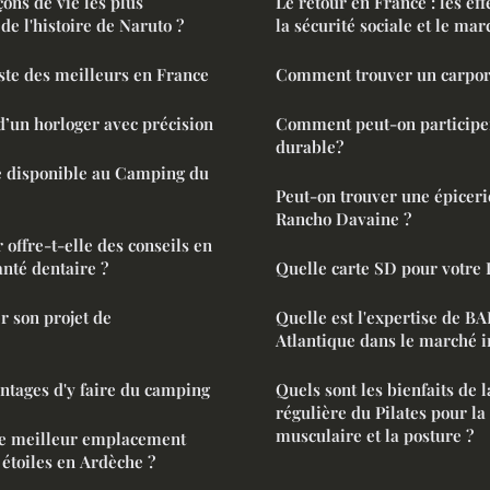
çons de vie les plus
Le retour en France : les effe
de l'histoire de Naruto ?
la sécurité sociale et le mar
iste des meilleurs en France
Comment trouver un carport
 d’un horloger avec précision
Comment peut-on participe
durable?
ne disponible au Camping du
Peut-on trouver une épicer
Rancho Davaine ?
 offre-t-elle des conseils en
anté dentaire ?
Quelle carte SD pour votre
 son projet de
Quelle est l'expertise de 
Atlantique dans le marché i
 : les avantages d'y faire du camping
Quels sont les bienfaits de 
régulière du Pilates pour la 
musculaire et la posture ?
e meilleur emplacement
étoiles en Ardèche ?