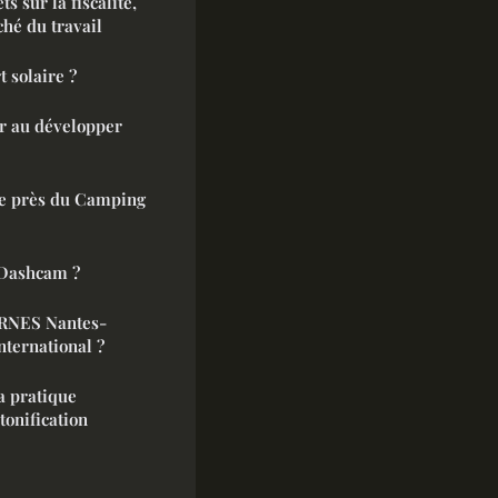
ts sur la fiscalité,
ché du travail
 solaire ?
r au développer
ie près du Camping
 Dashcam ?
BARNES Nantes-
nternational ?
la pratique
tonification