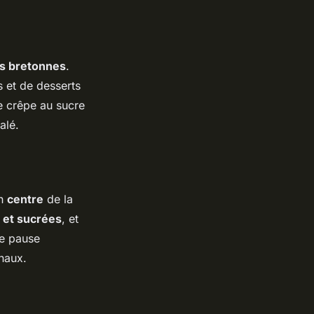
és bretonnes
.
s et de desserts
le crêpe au sucre
alé.
in
centre
de la
 et sucrées
, et
ne pause
naux.