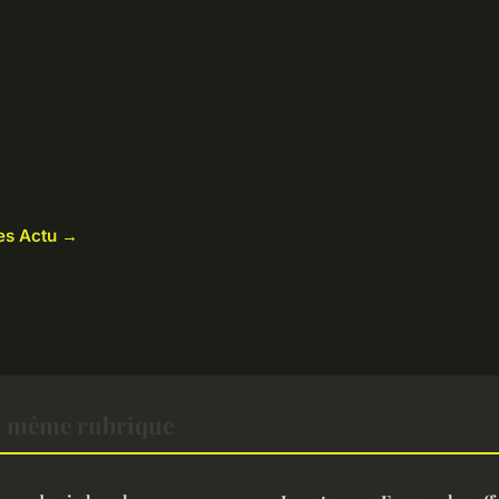
les Actu →
a même rubrique