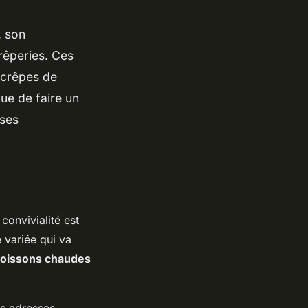
, son
crêperies. Ces
 crêpes de
nue de faire un
sses
convivialité est
 variée qui va
oissons chaudes
es adresses