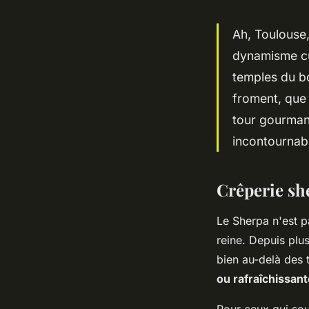
Ah, Toulouse,
dynamisme cul
temples du bo
froment, que 
tour gourman
incontournabl
Crêperie sh
Le Sherpa n'est pa
reine. Depuis plu
bien au-delà des 
ou rafraîchissan
Pour ceux qui souh