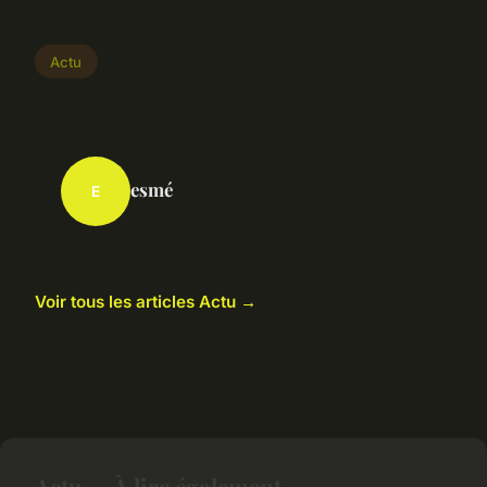
Actu
esmé
E
Voir tous les articles Actu →
Actu — À lire également